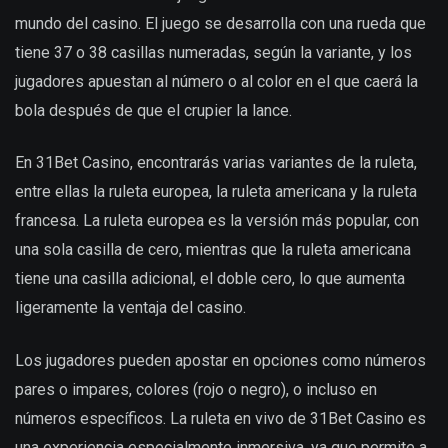
mundo del casino. El juego se desarrolla con una rueda que
tiene 37 o 38 casillas numeradas, según la variante, y los
jugadores apuestan al número o al color en el que caerá la
bola después de que el crupier la lance.
En 31Bet Casino, encontrarás varias variantes de la ruleta,
entre ellas la ruleta europea, la ruleta americana y la ruleta
francesa. La ruleta europea es la versión más popular, con
una sola casilla de cero, mientras que la ruleta americana
tiene una casilla adicional, el doble cero, lo que aumenta
ligeramente la ventaja del casino.
Los jugadores pueden apostar en opciones como números
pares o impares, colores (rojo o negro), o incluso en
números específicos. La ruleta en vivo de 31Bet Casino es
una experiencia especialmente inmersiva, ya que permite a