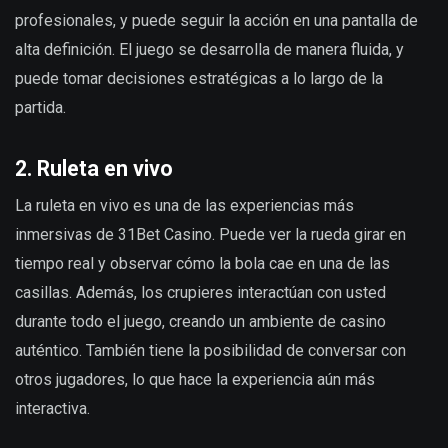
profesionales, y puede seguir la acción en una pantalla de
alta definición. El juego se desarrolla de manera fluida, y
puede tomar decisiones estratégicas a lo largo de la
partida.
2. Ruleta en vivo
La ruleta en vivo es una de las experiencias más
inmersivas de 31Bet Casino. Puede ver la rueda girar en
tiempo real y observar cómo la bola cae en una de las
casillas. Además, los crupieres interactúan con usted
durante todo el juego, creando un ambiente de casino
auténtico. También tiene la posibilidad de conversar con
otros jugadores, lo que hace la experiencia aún más
interactiva.