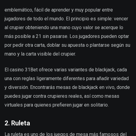
emblemático, fácil de aprender y muy popular entre
jugadores de todo el mundo. El principio es simple: vencer
al crupier obteniendo una mano cuyo valor se acerque lo
más posible a 21 sin pasarse. Los jugadores pueden optar
por pedir otra carta, doblar su apuesta o plantarse según su
mano y la carta visible del crupier.
El casino 31Bet ofrece varias variantes de blackjack, cada
una con reglas ligeramente diferentes para añadir variedad
y diversión. Encontrarás mesas de blackjack en vivo, donde
puedes jugar contra crupieres reales, así como mesas
virtuales para quienes prefieren jugar en solitario.
2. Ruleta
La ruleta es uno de los juegos de mesa más famosos del