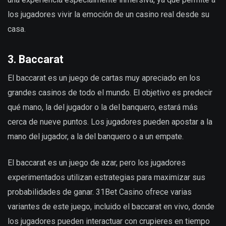
los jugadores vivir la emoción de un casino real desde su
casa.
3. Baccarat
El baccarat es un juego de cartas muy apreciado en los
grandes casinos de todo el mundo. El objetivo es predecir
qué mano, la del jugador o la del banquero, estará más
cerca de nueve puntos. Los jugadores pueden apostar a la
mano del jugador, a la del banquero o a un empate.
El baccarat es un juego de azar, pero los jugadores
experimentados utilizan estrategias para maximizar sus
probabilidades de ganar. 31Bet Casino ofrece varias
variantes de este juego, incluido el baccarat en vivo, donde
los jugadores pueden interactuar con crupieres en tiempo